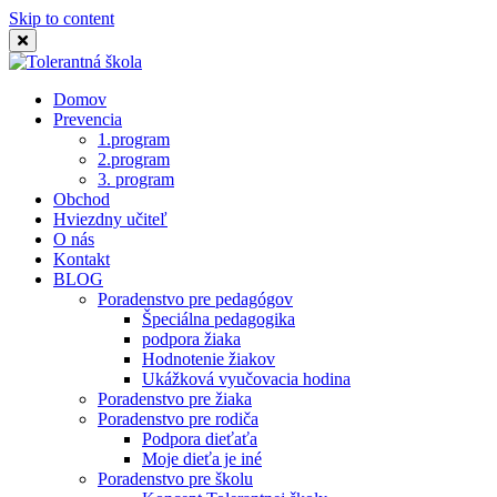
Skip to content
Domov
Prevencia
1.program
2.program
3. program
Obchod
Hviezdny učiteľ
O nás
Kontakt
BLOG
Poradenstvo pre pedagógov
Špeciálna pedagogika
podpora žiaka
Hodnotenie žiakov
Ukážková vyučovacia hodina
Poradenstvo pre žiaka
Poradenstvo pre rodiča
Podpora dieťaťa
Moje dieťa je iné
Poradenstvo pre školu