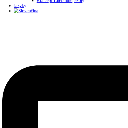
Koncept Tolerantnej školy
Jazyky